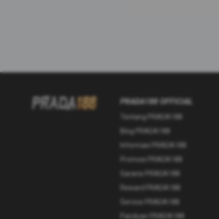
PRADA188 OFFICIAL
Tentang PRADA188
Blog PRADA188
Informasi PRADA188
Promosi PRADA188
Garansi PRADA188
Reward PRADA188
Service PRADA188
Panduan PRADA188