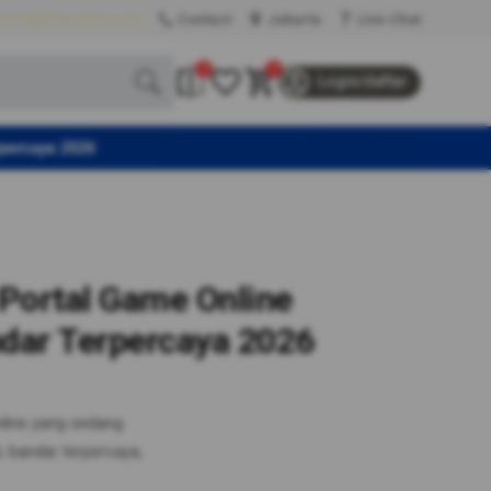
A188 Link Alternatif
Contact
Jakarta
Live Chat
0
0
Login/daftar
rpercaya 2026
ortal Game Online
ndar Terpercaya 2026
line yang sedang
, bandar terpercaya,