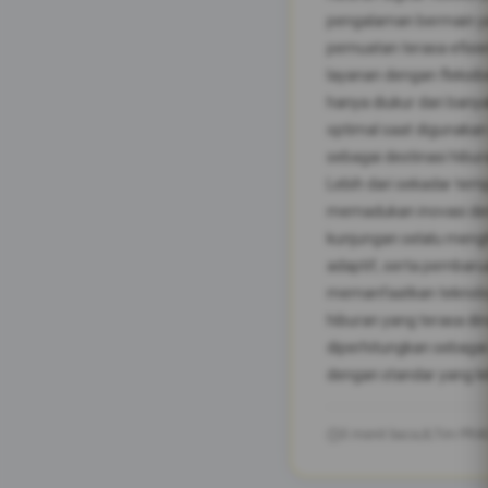
pengalaman bermain yan
pemuatan terasa efisie
layanan dengan fleksib
hanya diukur dari bany
optimal saat digunaka
sebagai destinasi hib
Lebih dari sekadar te
memadukan inovasi den
kunjungan selalu mengh
adaptif, serta pembaru
memanfaatkan teknolog
hiburan yang terasa di
diperhitungkan sebagai
dengan standar yang leb
5 menit baca
Tim PRA