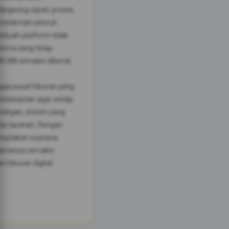
rlangsung cepat, proses
menikmati seluruh
ebuah platform tidak
forma yang tetap
A188 semakin dikenal
gai pusat hiburan yang
elanjutan agar setiap
 elegan, sistem yang
tas layanan. Dengan
nciptakan suasana
 namanya semakin
 hiburan digital