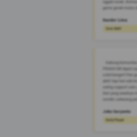
nggak norak. Animas
game gerak mulus 
warnanya enak di m
coba banyak platfo
Xander Lima
lain, tapi visual P
User Aktif
emang beda level, 
banget!
Gabung komunita
PRADA188 dapet sq
solid banget! Fitur g
aktif, tiap hari ada k
saling support satu
Dari yang awalnya 
sendiri, sekarang ja
temen gaming baru l
30 orang. General g
Joko Suryanto
jauh lebih seru kala
Daily Player
dimainkan bareng t
kompak kayak gini!